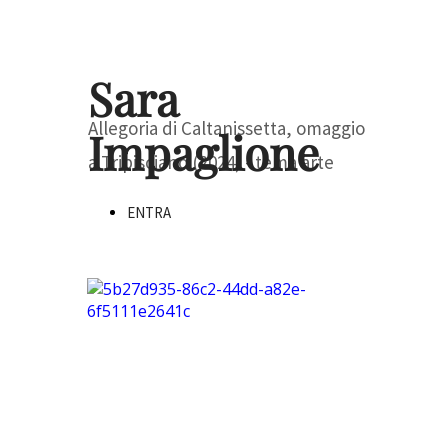
Sara
Allegoria di Caltanissetta, omaggio
Impaglione
a Tripisciano (2024) - tema arte
ENTRA