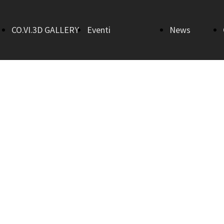
CO.VI.3D GALLERY
Eventi
News
Home
AperiTalk 3.0
Bandi
Sala Gino
Art in Town
Morici
Flash mob
Sala
Il ritorno
Salvatore
della befana