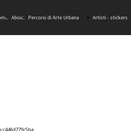
ome
About
Percorsi di Arte Urbana
Artisti - stickers
ge
Home (Percorsi di
bando
Arte Urbana)
I vincitori - I
Strada della
EDIZIONE
Letteratura
I vincitori -
Strada della
II EDIZIONE