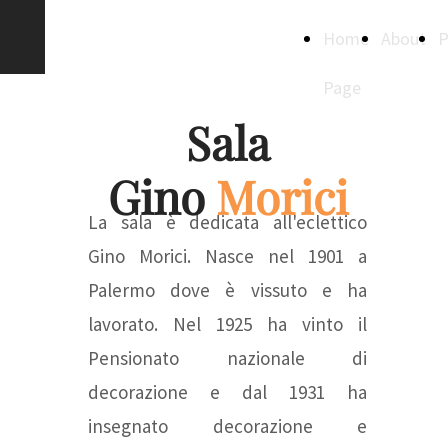
Creative
Home
About
P
Spaces
Page
Sala
Gino
Morici
La sala è dedicata all'eclettico
Gino Morici. Nasce nel 1901 a
Palermo dove è vissuto e ha
lavorato. Nel 1925 ha vinto il
Pensionato nazionale di
decorazione e dal 1931 ha
insegnato decorazione e