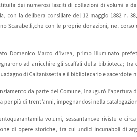
tuita dai numerosi lasciti di collezioni di volumi e dai p
Letteratura - Liceo
Artisti
alia, con la delibera consiliare del 12 maggio 1882 n. 38
ano Scarabelli,che con le proprie donazioni, nel corso d
Classico "R.Settimo"
partecipanti
- Luigi Russo
Scuole
ato Domenico Marco d'Ivrea, primo illuminato prefett
mpegnarono ad arricchire gli scaffali della biblioteca; tr
uadagno di Caltanissetta e il bibliotecario e sacerdote 
Strada della
partecipanti
anziamento da parte del Comune, inaugurò l’apertura del
Letteratura - Casa
eca per più di trent’anni, impegnandosi nella catalogazio
Leonardo Sciascia
centoquarantamila volumi, sessantanove riviste e circ
one di opere storiche, tra cui undici incunaboli di arg