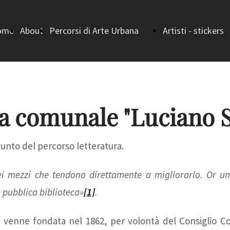
ome
About
Percorsi di Arte Urbana
Artisti - stickers
ge
Home (Percorsi di
bando
Arte Urbana)
I vincitori - I
ca comunale "Luciano S
Strada della
EDIZIONE
punto del percorso letteratura.
 mezzi che tendono direttamente a migliorarlo. Or uno, 
Letteratura
I vincitori -
 pubblica biblioteca»
[1]
.
Strada della
II EDIZIONE
 venne fondata nel 1862, per volontà del Consiglio Co