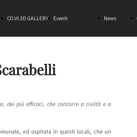
CO.VI.3D GALLERY
Eventi
News
Home
AperiTalk 3.0
Bandi
Sala Gino
Art in Town
carabelli
Morici
Flash mob
dei più efficaci, che concorre a civiltà e a
Sala
Il ritorno
Salvatore
della befana
munale, ed ospitata in questi locali, che un