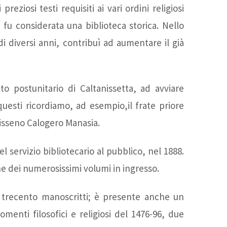
reziosi testi requisiti ai vari ordini religiosi
Quasimodo
PUNTO e a
, fu considerata una biblioteca storica. Nello
i diversi anni, contribuì ad aumentare il già
Sala
CAPO
Andrea
Gran Tour
o postunitario di Caltanissetta, ad avviare
a questi ricordiamo, ad esempio,il frate priore
nisseno Calogero Manasia.
Camilleri
"Movimento
 servizio bibliotecario al pubblico, nel 1888.
Sala Emilio
Verticalismo",
ne dei numerosissimi volumi in ingresso.
Greco
la Via del
a trecento manoscritti; è presente anche un
omenti filosofici e religiosi del 1476-96, due